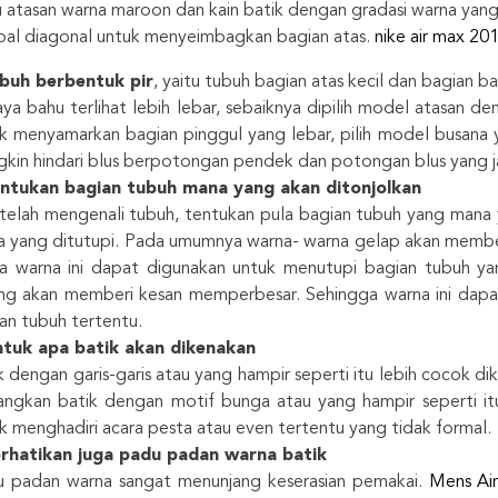
 atasan warna maroon dan kain batik dengan gradasi warna yang 
al diagonal untuk menyeimbagkan bagian atas.
nike air max 20
buh berbentuk pir
, yaitu tubuh bagian atas kecil dan bagian b
ya bahu terlihat lebih lebar, sebaiknya dipilih model atasan de
k menyamarkan bagian pinggul yang lebar, pilih model busan
kin hindari blus berpotongan pendek dan potongan blus yang ja
ntukan bagian tubuh mana yang akan ditonjolkan
 telah mengenali tubuh, tentukan pula bagian tubuh yang mana
 yang ditutupi. Pada umumnya warna- warna gelap akan member
 warna ini dapat digunakan untuk menutupi bagian tubuh ya
ng akan memberi kesan memperbesar. Sehingga warna ini dap
an tubuh tertentu.
tuk apa batik akan dikenakan
k dengan garis-garis atau yang hampir seperti itu lebih cocok di
ngkan batik dengan motif bunga atau yang hampir seperti itu,
k menghadiri acara pesta atau even tertentu yang tidak formal.
rhatikan juga padu padan warna batik
 padan warna sangat menunjang keserasian pemakai.
Mens Ai