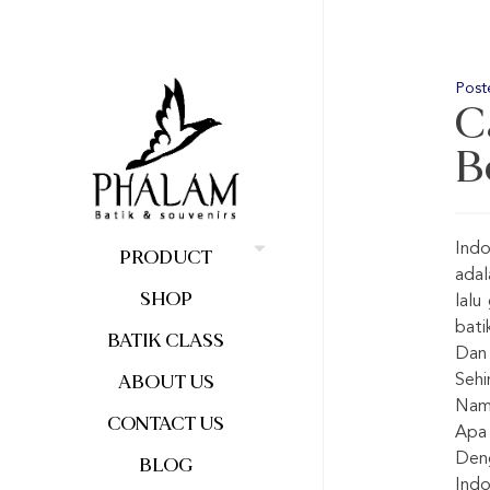
Post
C
B
Indo
PRODUCT
ada
SHOP
lalu
bati
BATIK CLASS
Dan 
ABOUT US
Sehi
Namu
CONTACT US
Apa 
Deng
BLOG
Indo