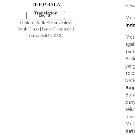
THE PHALA
besa
Translation
English
Mesk
Phalam Batik & Souvenirs
|
Ind
Batik Class | Batik Denpasar |
Batik Bali © 2026
Mesk
agak
tent
Arti
yang
tolo
bati
Bag
Bati
bany
selu
dan 
Mesk
bati