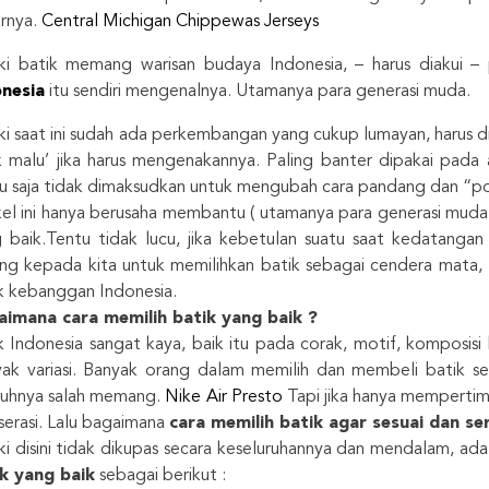
rnya.
Central Michigan Chippewas Jerseys
i batik memang warisan budaya Indonesia, – harus diakui 
onesia
itu sendiri mengenalnya. Utamanya para generasi muda.
i saat ini sudah ada perkembangan yang cukup lumayan, harus 
 malu’ jika harus mengenakannya. Paling banter dipakai pada 
u saja tidak dimaksudkan untuk mengubah cara pandang dan “po
kel ini hanya berusaha membantu ( utamanya para generasi muda 
 baik.Tentu tidak lucu, jika kebetulan suatu saat kedatanga
ng kepada kita untuk memilihkan batik sebagai cendera mata, t
k kebanggan Indonesia.
aimana cara memilih batik yang baik ?
k Indonesia sangat kaya, baik itu pada corak, motif, komposisi
ak variasi. Banyak orang dalam memilih dan membeli batik ser
ruhnya salah memang.
Nike Air Presto
Tapi jika hanya mempertimb
serasi. Lalu bagaimana
cara memilih batik agar sesuai dan s
i disini tidak dikupas secara keseluruhannya dan mendalam, a
k yang baik
sebagai berikut :