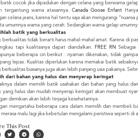
 batik cocok jika dipadukan dengan celana yang berwarna gela
ah tergantung warna atasannya.
Canada Goose Enfant
Hanya 
an celana jeans, karena hal tentu saja akan mengurangi “nuansa 
ta umumnya warna yang cerah. Sedangkan warna gelap umumnya 
lihlah batik yang berkualitas
k berkualitas tidak berarti harus mahal-mahal amat. Karena di pa
angkau tapi kualitasnya dapat diandalkan.
FREE RN
Sebagai p
unyai beberapa ciri berikut : nyaman dikenakan, tidak gampan
ang lepas. Kualitas diperlukan karena memakai batik sebaikny
 berkualitas biasanya juga akan lebih panjang usia pakainya. Se
lih dari bahan yang halus dan menyerap keringat
iknya dalam memilih batik usahakan dari bahan yang halus da
k yang halus dan mudah menyerap keringat akan membuat nyam
an demikian akan lebih terjaga kesehatannya.
an mengatahui beberapa cara dalam memilih dan membeli batik
 merasa malu lagi jika kebetulan mengalami peristiwa seperti di a
re This Post