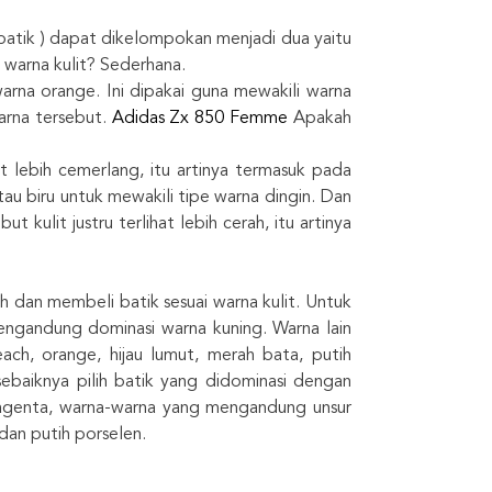
atik ) dapat dikelompokan menjadi dua yaitu
warna kulit? Sederhana.
arna orange. Ini dipakai guna mewakili warna
arna tersebut.
Adidas Zx 850 Femme
Apakah
hat lebih cemerlang, itu artinya termasuk pada
au biru untuk mewakili tipe warna dingin. Dan
 kulit justru terlihat lebih cerah, itu artinya
h dan membeli batik sesuai warna kulit. Untuk
engandung dominasi warna kuning. Warna lain
ch, orange, hijau lumut, merah bata, putih
baiknya pilih batik yang didominasi dengan
u magenta, warna-warna yang mengandung unsur
 dan putih porselen.