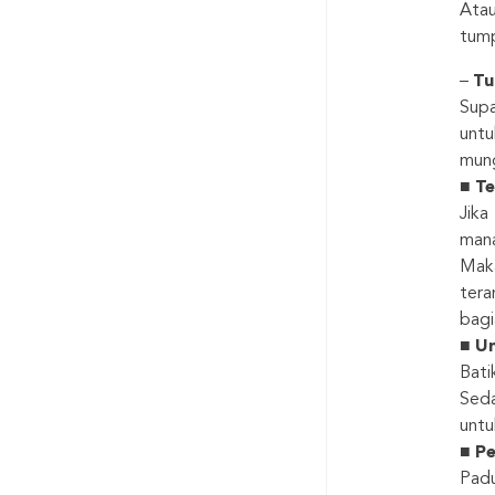
Atau
tump
–
Tu
Supa
untu
mung
■
Te
Jika
mana
Maka
tera
bagi
■
Un
Bati
Seda
untu
■
Pe
Padu