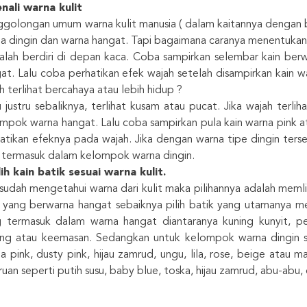
nali warna kulit
golongan umum warna kulit manusia ( dalam kaitannya dengan b
a dingin dan warna hangat. Tapi bagaimana caranya menentukan 
lah berdiri di depan kaca. Coba sampirkan selembar kain berw
at. Lalu coba perhatikan efek wajah setelah disampirkan kain w
h terlihat bercahaya atau lebih hidup ?
 justru sebaliknya, terlihat kusam atau pucat. Jika wajah terli
mpok warna hangat. Lalu coba sampirkan pula kain warna pink at
atikan efeknya pada wajah. Jika dengan warna tipe dingin tersebut
t termasuk dalam kelompok warna dingin.
ih kain batik sesuai warna kulit.
 sudah mengetahui warna dari kulit maka pilihannya adalah memli
t yang berwarna hangat sebaiknya pilih batik yang utamanya m
 termasuk dalam warna hangat diantaranya kuning kunyit, pea
ng atau keemasan. Sedangkan untuk kelompok warna dingin se
a pink, dusty pink, hijau zamrud, ungu, lila, rose, beige ata
ruan seperti putih susu, baby blue, toska, hijau zamrud, abu-abu,