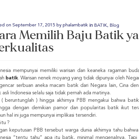
in
,
ed on
September 17, 2015
by
phalambatik
BATIK
Blog
ara Memilih Baju Batik y
erkualitas
nesia mempunyai memiliki warisan dan keaneka ragaman buda
lah
batik
. Warisan nenek moyang yang tidak dipunyai oleh Negar
 gencar serbuan aneka macam batik dari Negara lain, Cina den
k asli Indonesia selalu saja tidak pernah ada matinya.
( beruntunglah ) hingga akhirnya PBB mengakui bahwa batik I
ngga dengan demikian pamor dan popularitas batik ikut ter
n hal ini juga mempunyai implikasi tersendiri.
itu ?
an keputusan PBB tersebut warga dunia akhirnya tahu bahwa
nesia “tentu tahu” apa itu batik, minimal mengenalnya. Tapi