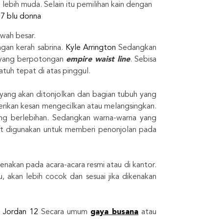
lebih muda. Selain itu pemilihan kain dengan
17 blu donna
awah besar.
ngan kerah sabrina.
Kyle Arrington
Sedangkan
a yang berpotongan
empire waist line
. Sebisa
tuh tepat di atas pinggul.
 yang akan ditonjolkan dan bagian tubuh yang
ikan kesan mengecilkan atau melangsingkan.
ng berlebihan. Sedangkan warna-warna yang
at digunakan untuk memberi penonjolan pada
kenakan pada acara-acara resmi atau di kantor.
 akan lebih cocok dan sesuai jika dikenakan
r Jordan 12
Secara umum
gaya busana
atau