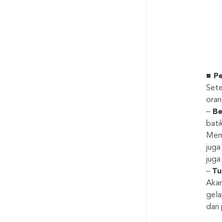
■
Pe
Sete
oran
–
Be
bati
Mema
juga
juga
–
Tu
Akan
gela
dari