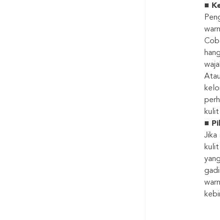
■
Ke
Peng
warn
Coba
hang
waja
Atau
kelo
perh
kuli
■
Pil
Jika
kuli
yang
gadi
warn
kebi