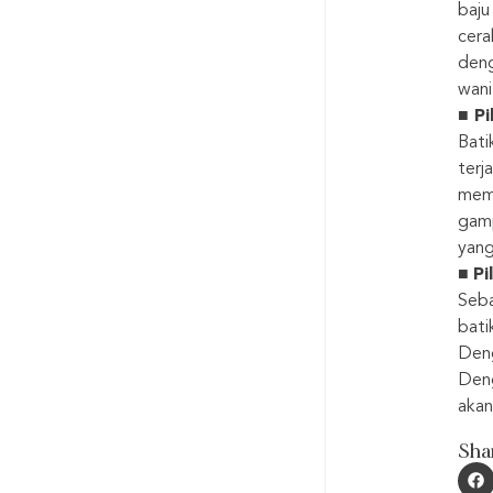
baju
cer
deng
wani
■
Pi
Bati
terj
memp
gamp
yang
■
Pi
Seba
bati
Deng
Deng
akan
Sha