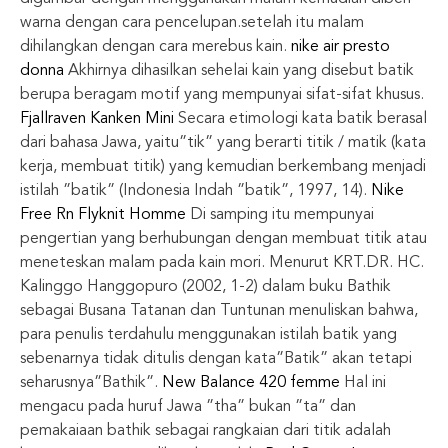
warna dengan cara pencelupan.setelah itu malam
dihilangkan dengan cara merebus kain.
nike air presto
donna
Akhirnya dihasilkan sehelai kain yang disebut batik
berupa beragam motif yang mempunyai sifat-sifat khusus.
Fjallraven Kanken Mini
Secara etimologi kata batik berasal
dari bahasa Jawa, yaitu”tik” yang berarti titik / matik (kata
kerja, membuat titik) yang kemudian berkembang menjadi
istilah ”batik” (Indonesia Indah ”batik”, 1997, 14).
Nike
Free Rn Flyknit Homme
Di samping itu mempunyai
pengertian yang berhubungan dengan membuat titik atau
meneteskan malam pada kain mori. Menurut KRT.DR. HC.
Kalinggo Hanggopuro (2002, 1-2) dalam buku Bathik
sebagai Busana Tatanan dan Tuntunan menuliskan bahwa,
para penulis terdahulu menggunakan istilah batik yang
sebenarnya tidak ditulis dengan kata”Batik” akan tetapi
seharusnya”Bathik”.
New Balance 420 femme
Hal ini
mengacu pada huruf Jawa ”tha” bukan ”ta” dan
pemakaiaan bathik sebagai rangkaian dari titik adalah