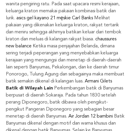
wanita pengiring ratu. Pada saat upacara resmi kerajaan,
keluarga kraton memakai pakaian kombinasi batik dan
lurik.
asics gel kayano 21 męskie
Carl Banks
Melihat
pakaian yang dikenakan keluarga kraton, rakyat tertarik
dan meniru sehingga akhirnya batikan keluar dari tembok
kraton dan meluas di kalangan rakyat biasa.
chaussures
new balance
Ketika masa penjajahan Belanda, dimana
sering terjadi peperangan yang menyebabkan keluarga
kerajaan yang mengungsi dan menetap di daerah-daerah
lain seperti Banyumas, Pekalongan, dan ke daerah timur
Ponorogo, Tulung Agung dan sebagainya maka membuat
batik semakin dikenal di kalangan luas.
Armani Gilets
Batik di Wilayah Lain
Perkembangan batik di Banyumas
berpusat di daerah Sokaraja. Pada tahun 1830 setelah
perang Diponegoro, batik dibawa oleh pengikut-
pengikut Pangeran Diponegoro yang sebagian besar
menetap di daerah Banyumas.
Air Jordan 12 bambini
Batik
Banyumas dikenal dengan motif dan warna khusus dan
dikenal dengan batik Banyumas. Selain ke Banyumas,