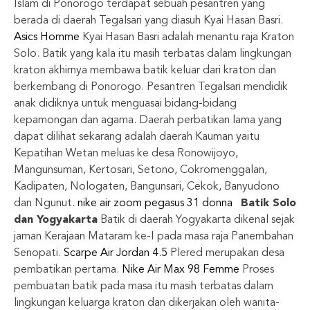
Islam di Ponorogo terdapat sebuah pesantren yang
berada di daerah Tegalsari yang diasuh Kyai Hasan Basri.
Asics Homme
Kyai Hasan Basri adalah menantu raja Kraton
Solo. Batik yang kala itu masih terbatas dalam lingkungan
kraton akhirnya membawa batik keluar dari kraton dan
berkembang di Ponorogo. Pesantren Tegalsari mendidik
anak didiknya untuk menguasai bidang-bidang
kepamongan dan agama. Daerah perbatikan lama yang
dapat dilihat sekarang adalah daerah Kauman yaitu
Kepatihan Wetan meluas ke desa Ronowijoyo,
Mangunsuman, Kertosari, Setono, Cokromenggalan,
Kadipaten, Nologaten, Bangunsari, Cekok, Banyudono
dan Ngunut.
nike air zoom pegasus 31 donna
Batik Solo
dan Yogyakarta
Batik di daerah Yogyakarta dikenal sejak
jaman Kerajaan Mataram ke-I pada masa raja Panembahan
Senopati.
Scarpe Air Jordan 4.5
Plered merupakan desa
pembatikan pertama.
Nike Air Max 98 Femme
Proses
pembuatan batik pada masa itu masih terbatas dalam
lingkungan keluarga kraton dan dikerjakan oleh wanita-