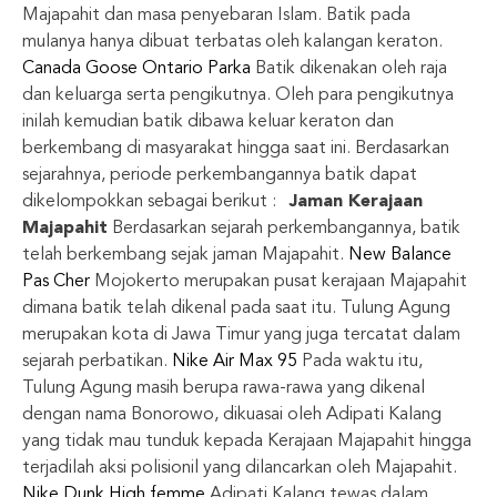
Majapahit dan masa penyebaran Islam. Batik pada
mulanya hanya dibuat terbatas oleh kalangan keraton.
Canada Goose Ontario Parka
Batik dikenakan oleh raja
dan keluarga serta pengikutnya. Oleh para pengikutnya
inilah kemudian batik dibawa keluar keraton dan
berkembang di masyarakat hingga saat ini. Berdasarkan
sejarahnya, periode perkembangannya batik dapat
dikelompokkan sebagai berikut :
Jaman Kerajaan
Majapahit
Berdasarkan sejarah perkembangannya, batik
telah berkembang sejak jaman Majapahit.
New Balance
Pas Cher
Mojokerto merupakan pusat kerajaan Majapahit
dimana batik telah dikenal pada saat itu. Tulung Agung
merupakan kota di Jawa Timur yang juga tercatat dalam
sejarah perbatikan.
Nike Air Max 95
Pada waktu itu,
Tulung Agung masih berupa rawa-rawa yang dikenal
dengan nama Bonorowo, dikuasai oleh Adipati Kalang
yang tidak mau tunduk kepada Kerajaan Majapahit hingga
terjadilah aksi polisionil yang dilancarkan oleh Majapahit.
Nike Dunk High femme
Adipati Kalang tewas dalam